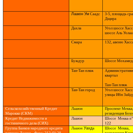
Лааюн Ум
Саадс
3-5, площадь ср
Дщир
a
Дахл
a
Угол шоссе Хас
шоссе Аль Уолаа
Смар
а
132, авеню Хасс
Буждур
Шоссе
Mo
хаме
Ta
н-
Ta
н пляж
Административ
квартал
Ta
н-
Ta
н пляж
Ta
н-
Ta
н город
Угол шоссе Хас
улицы Ибн Зайд
Сельскохозяйственный Кредит
Лааюн
Проспект
Me
кк
a
Марокко (
C
К
M
)
резиденция Б
o
х
Кредит Недвижимости и
Лааюн
Шоссе
Me
кк
a
n
гостиничного дела (СИХ)
122
Группа Банков народного кредита
Лааюн
Уахд
a
Шоссе
Me
кк
a
,
региона Лааюн
- Факс: 212 (0) 28
резиденция
Ke
нз