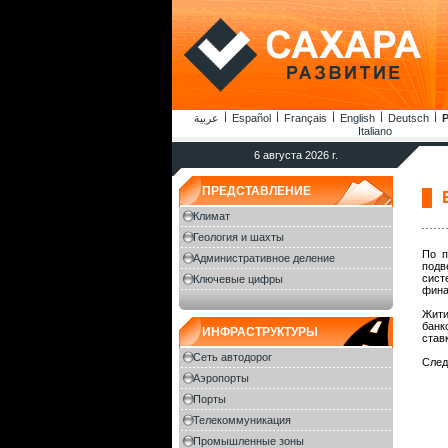
عربية
Español
Français
English
Deutsch
Р
Italiano
6 августа 2026 г.
ПРЕДСТАВЛЕНИЕ
Климат
Геология и шахты
По п
Административное деление
подв
сист
Ключевые цифры
фина
Жити
банк
ИНФРАСТРУКТУРЫ
став
Сеть автодорог
След
Аэропорты
Порты
Телекоммуникация
Промышленные зоны