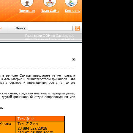
Приемная
План Сайта
Контакты
q
Поиск
Резолюции ООН по Сахаре, после создания ККСДС и текст марокканской
представлении Сахаре автономии
я в регионе Сахары предлагает те же права и
анк Aль Maгриб и Министерством финансов. Эта
вать сектора и предприятия роста, а так же
ие счета, средства платежа и передачи денег,
м другой финансовый отдел сопровождения или
ы:
T
ел / факс
Хасана
T
ел:
212 (0)
28 894 327/28/29
212 (0) 28 890 802/3