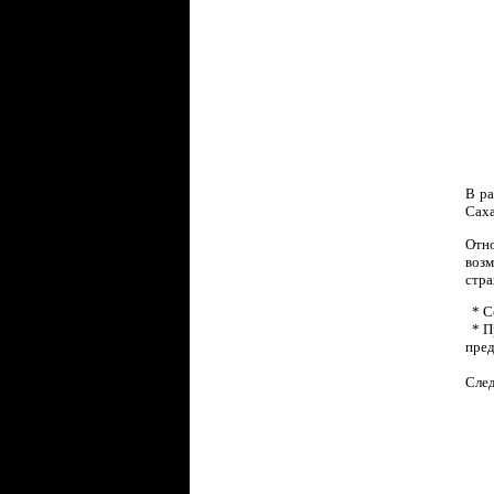
В ра
Саха
Отно
возм
стра
* Со
* Пр
пред
След