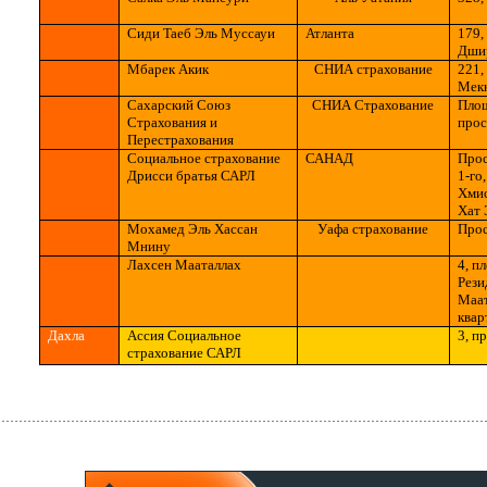
Сиди
Tae
б Эль
M
уссауи
Атланта
179,
Дши
M
барек
A
кик
C
НИ
A
страхование
221,
Me
к
Сахарский Союз
C
НИ
A
Страхование
Пло
Страхования и
прос
Перестрахования
Социальное страхование
САНАД
Прос
Дрисси братья
САРЛ
1-го
Хми
Хат 
Mo
хамед Эль Хассан
Уафа
страхование
Про
M
нину
Лахсен
Maa
таллах
4, п
Рези
Maa
квар
Дахл
a
A
ссия Социальное
3, п
страхование САРЛ