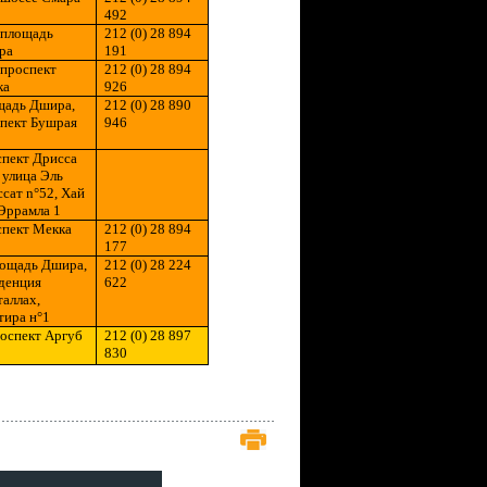
492
 площадь
212 (0) 28 894
р
a
191
 проспект
212 (0) 28 894
к
a
926
щадь Дшир
a
,
212 (0) 28 890
пект Бушрая
946
пект Дрисса
, улица Эль
ссат
n
°52, Хай
Эррамл
a
1
спект
Me
кк
a
212 (0) 28 894
177
лощадь Дшир
a
,
212 (0) 28 224
денция
622
таллах,
тира н
°1
роспект
A
ргуб
212 (0) 28 897
830