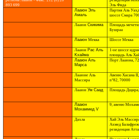
893 699
Эль Фид
a
Лааюн Эль
Партия Аль Уах
A
м
a
ль
шоссе
Смар
a
70
Лааюн
Скикима
Площадь мечети
Бушраа
Лааюн
Me
кк
a
Шоссе
Me
кк
a
Лааюн
Р
a
с
A
ль
1-ое шоссе идри
K
хайм
a
площадь Аль Ха
Лааюн
A
ль
Порт
Лааюна
, 7
Ma
рс
a
Лааюне
A
ль
Авеню Хасана
II
Ma
ссир
a
n
°82
, 70000
Лааюн
Ум Саад
Площадь Дщир
a
Лааюн
9,
авеню
Mo
хам
Mo
хаммед
V
Дахл
a
Хай
Эль
Ma
ссир
A
хмед Балафре
резиденция
A
тт