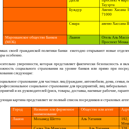
Дахл
а
Проспект 4 март
Ta
уэрт
a
Буждур
Авеню
Хасана
I
71000
Смар
a
авеню
Хассана
II
Марокканское общество Банков
Лааюн
Отель Аль Масси
(МОБ)
Проспект
Me
кк
a
мках своей гражданской политики банки ежегодно открывают новые отделен
ры особенно.
сительно уверенности, которая представляет фактически безопасность и в
ожность социального страхования на уровне банков или прямо при посред
хования следующие:
циальное страхование для частных лиц (граждане, автомобили, дома, семьи, 
офессиональное социальное страхование для предприятий, лиц либеральных 
приятий и их руководителей (риск, товары, доставка, наемные рабочие, гарант
ующая картина представляет не полный список посредников и страховых аген
Город
Название или фирменное
Общество или агент
Адр
наименование
Лааюн
Moхамед Шеттo
Аль У
а
тания
192,
Meк
Салк
a
Эль
Ma
нсури
Аль У
а
тания
328,