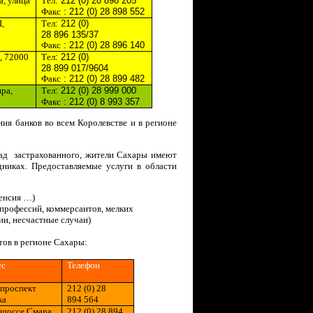
а, улица
T
ел
: 212 (0) 28 898 205
Факс
: 212 (0) 28 898 552
I
,
T
ел
: 212 (0)
28 896 135/37
Факс
: 212 (0) 28 896 140
, 72000
T
ел
: 212 (0)
28 899 017/9604
Факс
: 212 (0) 28 899 482
ра,
T
ел
: 212 (0) 28 999 000
Факс
: 212 (0) 8 993 357
ия банков во всем Королевстве и в регионе
клад застрахованного, жители Сахары имеют
никах. Предоставляемые услуги в области
пенсия …)
профессий, коммерсантов, мелких
ии, несчастные случаи)
тов в регионе Сахары:
ес
Телефо
н
 проспект
212 (0) 28
кa
894 564
 шоссе Смар
a
212 (0) 28 894