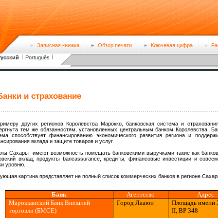
Записная книжка
Обзор печати
Ключевая цифра
Fa
усский
Português
Банки и страхование
римеру других регионов Королевства Марокко, банковская система и страховани
ергнута тем же обязанностям, установленных центральным банком Королевства, Б
ема способствует финансированию экономического развития региона и поддержи
нсирования вклада и защите товаров и услуг.
лы Сахары имеют возможность помещать банковскими выручками такие как банковск
овский вклад, продукты bancassurance, кредиты, финансовые инвестиции и совсе
ки уровню.
ующая картина представляет не полный список коммерческих банков в регионе Сахар
Банк
Агентство
Адрес
Марокканский Банк Внешней
Город Лааюн
Площадь имени 
торговли (БМСЕ)
II
,
BP
348