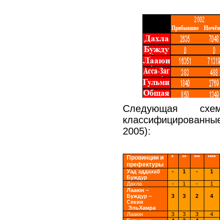
Следующая схем
классифицированны
2005):
Провинции и
*
**
***
****
префектуры
Уад
эддахаб
-
1
-
1
Буждур
Дахла
-
1
-
1
Лааюн
–
Буждур
–
3
3
2
4
Секия
ЭльХамра
Лааюн
3
3
3
4