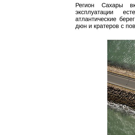
Регион Сахары вк
эксплуатации ес
атлантические бере
дюн и кратеров с по