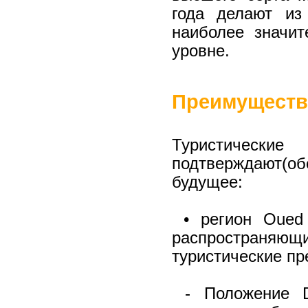
года делают из
наиболее значи
уровне.
Преимуществ
Туристичес
подтверждают(о
будущее:
• регион Oued 
распространяющи
туристические п
- Положение Da