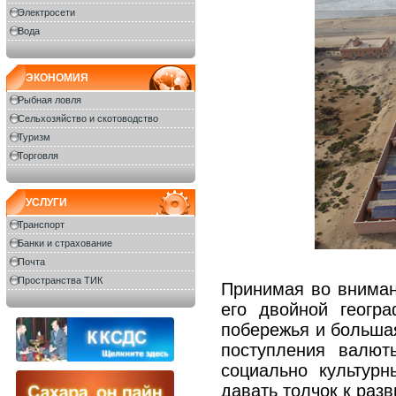
Электросети
Вода
ЭКОНОМИЯ
Рыбная ловля
Сельхозяйство и скотоводство
Туризм
Торговля
УСЛУГИ
Транспорт
Банки и страхование
Почта
Пространства ТИК
Принимая во вниман
его двойной геогр
побережья и большая
поступления валют
социально культур
давать толчок к разв