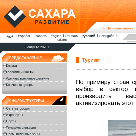
Записная книжка
عربية
Español
Français
English
Deutsch
Русский
Português
Italiano
6 августа 2026 г.
ПРЕДСТАВЛЕНИЕ
Туризм
Климат
Геология и шахты
Административное деление
По примеру стран с
Ключевые цифры
выбор в сектор т
производить выс
ИНФРАСТРУКТУРЫ
активизировать этот
Сеть автодорог
Аэропорты
Порты
Телекоммуникация
Промышленные зоны