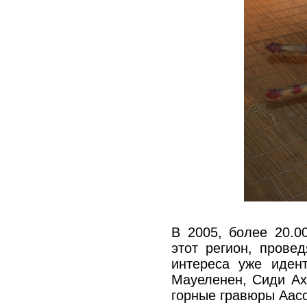
В 2005, более 20.0
этот регион, провед
интереса уже иден
Мауеленен, Сиди Aх
горные гравюры Aасс