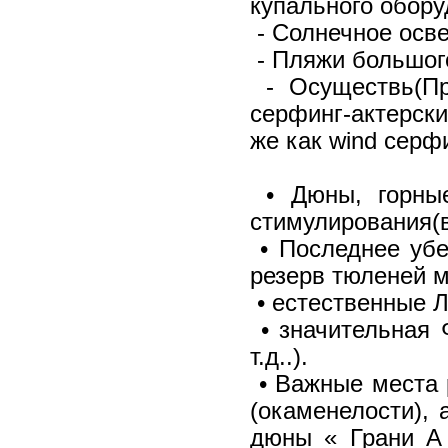
купального обор
- Солнечное осв
- Пляжи большог
- Осуществь(Пр
серфинг-актерски
же как wind серфи
• Дюны, горные
стимулирования(
• Последнее убе
резерв тюленей м
• естественные Л
• значительная Ф
т.д..).
• Важные места 
(окаменелости), 
дюны « Грани A 