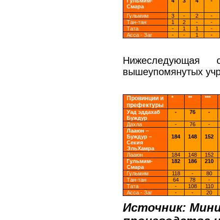
Гульмим-
4
3
4
-
Смара
Гульмим
3
-
2
-
Тан-тан
1
2
-
-
Тата
-
1
1
-
Асса - Заг
-
-
1
-
Нижеследующая 
вышеупомянутых учре
Провинции и
*
**
***
префектуры
Уад
эддахаб
-
76
-
Буждур
Дахла
-
76
-
Лааюн
–
Буждур
–
184
148
152
Секия
ЭльХамра
Лааюн
184
148
152
Гульмим-
182
186
210
Смара
Гульмим
118
-
80
Тан-тан
64
78
-
Тата
-
108
110
Асса - Заг
-
-
20
Источник:
Мини